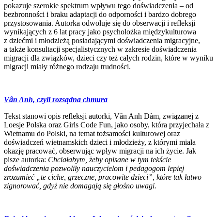
pokazuje szerokie spektrum wpływu tego doświadczenia – od
bezbronności i braku adaptacji do odporności i bardzo dobrego
przystosowania. Autorka odwołuje się do obserwacji i refleksji
wynikających z 6 lat pracy jako psycholożka międzykulturowa
z dziećmi i młodzieżą posiadającymi doświadczenia migracyjne,
a także konsultacji specjalistycznych w zakresie doświadczenia
migracji dla związków, dzieci czy też całych rodzin, które w wyniku
migracji miały różnego rodzaju trudności.
Vân Anh, czyli rozsądna chmura
Tekst stanowi opis refleksji autorki, Vân Anh Đàm, związanej z
Loesje Polska oraz Girls Code Fun, jako osoby, która przyjechała z
Wietnamu do Polski, na temat tożsamości kulturowej oraz
doświadczeń wietnamskich dzieci i młodzieży, z którymi miała
okazję pracować, obserwując wpływ migracji na ich życie. Jak
pisze autorka:
Chciałabym, żeby opisane w tym tekście
doświadczenia pozwoliły nauczycielom i pedagogom lepiej
zrozumieć „te ciche, grzeczne, pracowite dzieci”, które tak łatwo
zignorować, gdyż nie domagają się głośno uwagi.