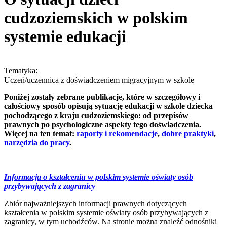
cudzoziemskich w polskim
systemie edukacji
Tematyka:
Uczeń/uczennica z doświadczeniem migracyjnym w szkole
Poniżej zostały zebrane publikacje, które w szczegółowy i
całościowy sposób opisują sytuację edukacji w szkole dziecka
pochodzącego z kraju cudzoziemskiego: od przepisów
prawnych po psychologiczne aspekty tego doświadczenia.
Więcej na ten temat:
raporty i rekomendacje
,
dobre praktyki
,
narzędzia do pracy
.
Informacja o kształceniu w polskim systemie oświaty osób
przybywających z zagranicy
Zbiór najważniejszych informacji prawnych dotyczących
kształcenia w polskim systemie oświaty osób przybywających z
zagranicy, w tym uchodźców. Na stronie można znaleźć odnośniki