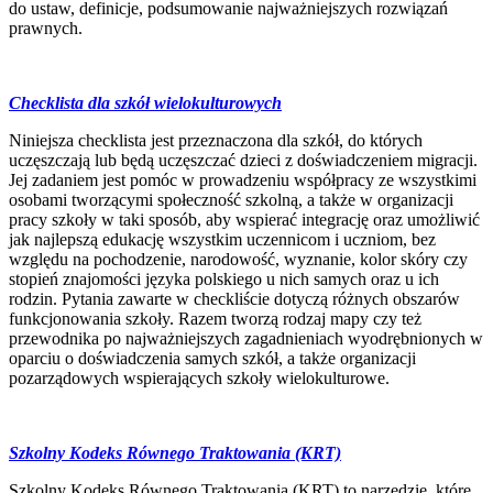
do ustaw, definicje, podsumowanie najważniejszych rozwiązań
prawnych.
Checklista dla szkół wielokulturowych
Niniejsza checklista jest przeznaczona dla szkół, do których
uczęszczają lub będą uczęszczać dzieci z doświadczeniem migracji.
Jej zadaniem jest pomóc w prowadzeniu współpracy ze wszystkimi
osobami tworzącymi społeczność szkolną, a także w organizacji
pracy szkoły w taki sposób, aby wspierać integrację oraz umożliwić
jak najlepszą edukację wszystkim uczennicom i uczniom, bez
względu na pochodzenie, narodowość, wyznanie, kolor skóry czy
stopień znajomości języka polskiego u nich samych oraz u ich
rodzin. Pytania zawarte w checkliście dotyczą różnych obszarów
funkcjonowania szkoły. Razem tworzą rodzaj mapy czy też
przewodnika po najważniejszych zagadnieniach wyodrębnionych w
oparciu o doświadczenia samych szkół, a także organizacji
pozarządowych wspierających szkoły wielokulturowe.
Szkolny Kodeks Równego Traktowania (KRT)
Szkolny Kodeks Równego Traktowania (KRT) to narzędzie, które