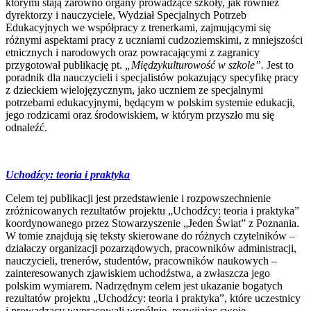
którymi stają zarówno organy prowadzące szkoły, jak również
dyrektorzy i nauczyciele, Wydział Specjalnych Potrzeb
Edukacyjnych we współpracy z trenerkami, zajmującymi się
różnymi aspektami pracy z uczniami cudzoziemskimi, z mniejszości
etnicznych i narodowych oraz powracającymi z zagranicy
przygotował publikację pt.
„Międzykulturowość w szkole”.
Jest to
poradnik dla nauczycieli i specjalistów pokazujący specyfikę pracy
z dzieckiem wielojęzycznym, jako uczniem ze specjalnymi
potrzebami edukacyjnymi, będącym w polskim systemie edukacji,
jego rodzicami oraz środowiskiem, w którym przyszło mu się
odnaleźć.
Uchodźcy: teoria i praktyka
Celem tej publikacji jest przedstawienie i rozpowszechnienie
zróżnicowanych rezultatów projektu „Uchodźcy: teoria i praktyka”
koordynowanego przez Stowarzyszenie „Jeden Świat” z Poznania.
W tomie znajdują się teksty skierowane do różnych czytelników –
działaczy organizacji pozarządowych, pracowników administracji,
nauczycieli, trenerów, studentów, pracowników naukowych –
zainteresowanych zjawiskiem uchodźstwa, a zwłaszcza jego
polskim wymiarem. Nadrzędnym celem jest ukazanie bogatych
rezultatów projektu „Uchodźcy: teoria i praktyka”, które uczestnicy
i prowadzący wypracowali wspólnie, rozwijając swoje