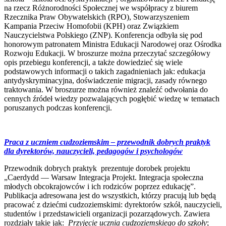
na rzecz Różnorodności Społecznej we współpracy z biurem
Rzecznika Praw Obywatelskich (RPO), Stowarzyszeniem
Kampania Przeciw Homofobii (KPH) oraz Związkiem
Nauczycielstwa Polskiego (ZNP). Konferencja odbyła się pod
honorowym patronatem Ministra Edukacji Narodowej oraz Ośrodka
Rozwoju Edukacji. W broszurze można przeczytać szczegółowy
opis przebiegu konferencji, a także dowiedzieć się wiele
podstawowych informacji o takich zagadnieniach jak: edukacja
antydyskryminacyjna, doświadczenie migracji, zasady równego
traktowania. W broszurze można również znaleźć odwołania do
cennych źródeł wiedzy pozwalających pogłębić wiedzę w tematach
poruszanych podczas konferencji.
Praca z uczniem cudzoziemskim – przewodnik dobrych praktyk
dla dyrektorów, nauczycieli, pedagogów i psychologów
Przewodnik dobrych praktyk prezentuje dorobek projektu
„Caerdydd — Warsaw Integracja Projekt. Integracja społeczna
młodych obcokrajowców i ich rodziców poprzez edukację”.
Publikacja adresowana jest do wszystkich, którzy pracują lub będą
pracować z dziećmi cudzoziemskimi: dyrektorów szkół, nauczycieli,
studentów i przedstawicieli organizacji pozarządowych. Zawiera
rozdziały takie jak:
Przyjęcie ucznia cudzoziemskiego do szkoły
;