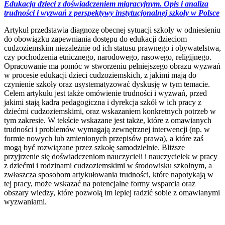
Edukacja dzieci z doświadczeniem migracyjnym. Opis i analiza
trudności i wyzwań z perspektywy instytucjonalnej szkoły w Polsce
Artykuł przedstawia diagnozę obecnej sytuacji szkoły w odniesieniu
do obowiązku zapewniania dostępu do edukacji dzieciom
cudzoziemskim niezależnie od ich statusu prawnego i obywatelstwa,
czy pochodzenia etnicznego, narodowego, rasowego, religijnego.
Opracowanie ma pomóc w stworzeniu pełniejszego obrazu wyzwań
w procesie edukacji dzieci cudzoziemskich, z jakimi mają do
czynienie szkoły oraz usystematyzować dyskusję w tym temacie.
Celem artykułu jest także omówienie trudności i wyzwań, przed
jakimi stają kadra pedagogiczna i dyrekcja szkół w ich pracy z
dziećmi cudzoziemskimi, oraz wskazaniem konkretnych potrzeb w
tym zakresie. W tekście wskazane jest także, które z omawianych
trudności i problemów wymagają zewnętrznej interwencji (np. w
formie nowych lub zmienionych przepisów prawa), a które zaś
mogą być rozwiązane przez szkołę samodzielnie. Bliższe
przyjrzenie się doświadczeniom nauczycieli i nauczycielek w pracy
z dziećmi i rodzinami cudzoziemskimi w środowisku szkolnym, a
zwłaszcza sposobom artykułowania trudności, które napotykają w
tej pracy, może wskazać na potencjalne formy wsparcia oraz
obszary wiedzy, które pozwolą im lepiej radzić sobie z omawianymi
wyzwaniami.