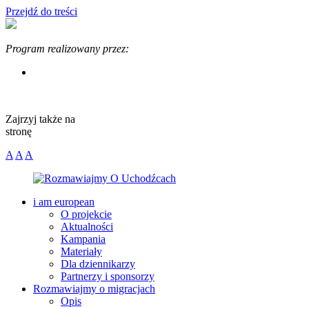
Przejdź do treści
Program
realizowany przez:
Zajrzyj także na
stronę
A
A
A
i am european
O projekcie
Aktualności
Kampania
Materiały
Dla dziennikarzy
Partnerzy i sponsorzy
Rozmawiajmy o migracjach
Opis