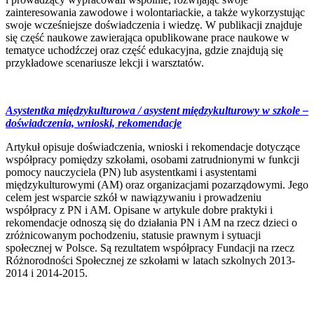
zainteresowania zawodowe i wolontariackie, a także wykorzystując
swoje wcześniejsze doświadczenia i wiedzę. W publikacji znajduje
się część naukowe zawierająca opublikowane prace naukowe w
tematyce uchodźczej oraz część edukacyjna, gdzie znajdują się
przykładowe scenariusze lekcji i warsztatów.
Asystentka międzykulturowa / asystent międzykulturowy w szkole –
doświadczenia, wnioski, rekomendacje
Artykuł opisuje doświadczenia, wnioski i rekomendacje dotyczące
współpracy pomiędzy szkołami, osobami zatrudnionymi w funkcji
pomocy nauczyciela (PN) lub asystentkami i asystentami
międzykulturowymi (AM) oraz organizacjami pozarządowymi. Jego
celem jest wsparcie szkół w nawiązywaniu i prowadzeniu
współpracy z PN i AM. Opisane w artykule dobre praktyki i
rekomendacje odnoszą się do działania PN i AM na rzecz dzieci o
zróżnicowanym pochodzeniu, statusie prawnym i sytuacji
społecznej w Polsce. Są rezultatem współpracy Fundacji na rzecz
Różnorodności Społecznej ze szkołami w latach szkolnych 2013-
2014 i 2014-2015.