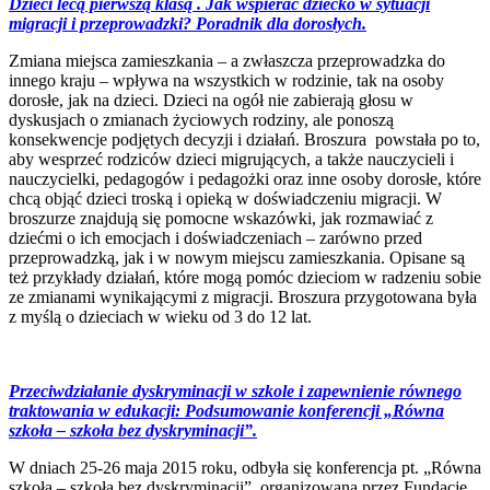
Dzieci lecą pierwszą klasą . Jak wspierać dziecko w sytuacji
migracji i przeprowadzki? Poradnik dla dorosłych.
Zmiana miejsca zamieszkania – a zwłaszcza przeprowadzka do
innego kraju – wpływa na wszystkich w rodzinie, tak na osoby
dorosłe, jak na dzieci. Dzieci na ogół nie zabierają głosu w
dyskusjach o zmianach życiowych rodziny, ale ponoszą
konsekwencje podjętych decyzji i działań. Broszura powstała po to,
aby wesprzeć rodziców dzieci migrujących, a także nauczycieli i
nauczycielki, pedagogów i pedagożki oraz inne osoby dorosłe, które
chcą objąć dzieci troską i opieką w doświadczeniu migracji. W
broszurze znajdują się pomocne wskazówki, jak rozmawiać z
dziećmi o ich emocjach i doświadczeniach – zarówno przed
przeprowadzką, jak i w nowym miejscu zamieszkania. Opisane są
też przykłady działań, które mogą pomóc dzieciom w radzeniu sobie
ze zmianami wynikającymi z migracji. Broszura przygotowana była
z myślą o dzieciach w wieku od 3 do 12 lat.
Przeciwdziałanie dyskryminacji w szkole i zapewnienie równego
traktowania w edukacji: Podsumowanie konferencji „Równa
szkoła – szkoła bez dyskryminacji”.
W dniach 25-26 maja 2015 roku, odbyła się konferencja pt. „Równa
szkoła – szkoła bez dyskryminacji”, organizowana przez Fundację