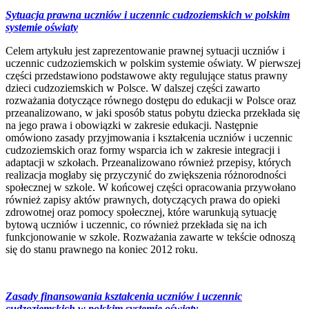
Sytuacja prawna uczniów i uczennic cudzoziemskich w polskim
systemie oświaty
Celem artykułu jest zaprezentowanie prawnej sytuacji uczniów i
uczennic cudzoziemskich w polskim systemie oświaty. W pierwszej
części przedstawiono podstawowe akty regulujące status prawny
dzieci cudzoziemskich w Polsce. W dalszej części zawarto
rozważania dotyczące równego dostępu do edukacji w Polsce oraz
przeanalizowano, w jaki sposób status pobytu dziecka przekłada się
na jego prawa i obowiązki w zakresie edukacji. Następnie
omówiono zasady przyjmowania i kształcenia uczniów i uczennic
cudzoziemskich oraz formy wsparcia ich w zakresie integracji i
adaptacji w szkołach. Przeanalizowano również przepisy, których
realizacja mogłaby się przyczynić do zwiększenia różnorodności
społecznej w szkole. W końcowej części opracowania przywołano
również zapisy aktów prawnych, dotyczących prawa do opieki
zdrowotnej oraz pomocy społecznej, które warunkują sytuację
bytową uczniów i uczennic, co również przekłada się na ich
funkcjonowanie w szkole. Rozważania zawarte w tekście odnoszą
się do stanu prawnego na koniec 2012 roku.
Zasady finansowania kształcenia uczniów i uczennic
cudzoziemskich w polskim systemie oświaty