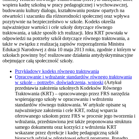
wspiera kadrę szkolną w pracy pedagogicznej i wychowawczej,
budowaniu kultury dialogu, kształtowaniu postaw opartych na
otwartości i szacunku dla różnorodności społecznej oraz wpływa
pozytywnie na bezpieczeństwo w szkole. Kodeks określa
najważniejsze wartości i cele szkoły dotyczące równego
traktowania, a także sposób ich realizacji. Idea KRT powstała w
odpowiedzi na potrzeby szkół dotyczące równego traktowania, a
także w związku z realizacją zapisów rozporządzenia Ministra
Edukacji Narodowej z dnia 10 maja 2013 roku, zgodnie z którym w
szkołach powinny być realizowane działania antydyskryminacyjne
obejmujące całą społeczność szkoły.
Przykładowy kodeks równego traktowania
Opracowanie i wdrażanie standardów równego traktowania
w szkole – potrzeby, doświadczenia, wnioski
(Artykuł
przedstawia założenia szkolnych Kodeksów Równego
Traktowania (KRT) – opracowanego przez FRS narzędzia
wspierającego szkoły w opracowaniu i wdrożeniu
standardów równego traktowania. W artykule opisane są
najważniejsze założenia i cele KRT, rodzaj wsparcia
oferowanego szkołom przez FRS w procesie jego tworzenia i
wdrażania, przedstawiona jest także proponowana struktura
samego dokumentu oraz korzyści z wdrożenia KRT
wskazane przez dyrekcje i kadrę pedagogiczną szkół
biorących udział w pilotażowej edycji programu. Ponadto