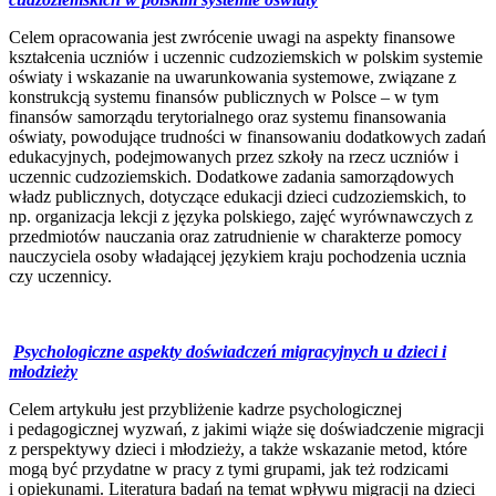
Celem opracowania jest zwrócenie uwagi na aspekty finansowe
kształcenia uczniów i uczennic cudzoziemskich w polskim systemie
oświaty i wskazanie na uwarunkowania systemowe, związane z
konstrukcją systemu finansów publicznych w Polsce – w tym
finansów samorządu terytorialnego oraz systemu finansowania
oświaty, powodujące trudności w finansowaniu dodatkowych zadań
edukacyjnych, podejmowanych przez szkoły na rzecz uczniów i
uczennic cudzoziemskich. Dodatkowe zadania samorządowych
władz publicznych, dotyczące edukacji dzieci cudzoziemskich, to
np. organizacja lekcji z języka polskiego, zajęć wyrównawczych z
przedmiotów nauczania oraz zatrudnienie w charakterze pomocy
nauczyciela osoby władającej językiem kraju pochodzenia ucznia
czy uczennicy.
Psychologiczne aspekty doświadczeń migracyjnych u dzieci i
młodzieży
Celem artykułu jest przybliżenie kadrze psychologicznej
i pedagogicznej wyzwań, z jakimi wiąże się doświadczenie migracji
z perspektywy dzieci i młodzieży, a także wskazanie metod, które
mogą być przydatne w pracy z tymi grupami, jak też rodzicami
i opiekunami. Literatura badań na temat wpływu migracji na dzieci