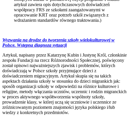
artykuł zawiera opis dotychczasowych doświadczeń
współpracy FRS ze szkołami zaangażowanymi w
opracowanie KRT oraz potrzeb szkół związanych z
wdrażaniem standardów równego traktowania.)
Wyzwania na drodze do tworzenia szkoły wielokulturowej w
Polsce. Wstępna diagnoza sytuacji
Artykuł, napisany przez Katarzynę Kubin i Justynę Król, członkinie
zespołu Fundacji na rzecz Różnorodności Społecznej, poświęcony
został opisowi najważniejszych zjawisk i problemów, których
doświadczają w Polsce szkoły przyjmujące dzieci z
doświadczeniem migracyjnym. Artykuł skupia się na takich
aspektach działania szkoły w stosunku do dzieci migrankich jak:
sposób organizacji szkoły w odpowiedzi na różnice kulturowe i
religijne, metody włączania uczniów, uczennic i rodzin migranckich
w proces aktywnego współtworzenia wspólnoty szkoły,
prowadzenie klasy, w której uczą się uczniowie i uczennice ze
zróżnicowanym poziomem znajomości języka polskiego i/lub
wiedzy z konkretnych przedmiotów.