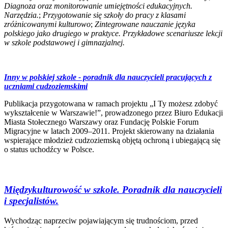
Diagnoza oraz monitorowanie umiejętności edukacyjnych.
Narzędzia.
;
Przygotowanie się szkoły do pracy z klasami
zróżnicowanymi kulturowo
;
Zintegrowane nauczanie języka
polskiego jako drugiego w praktyce. Przykładowe scenariusze lekcji
w szkole podstawowej i gimnazjalnej.
Inny w polskiej szkole - poradnik dla nauczycieli pracujących z
uczniami cudzoziemskimi
Publikacja przygotowana w ramach projektu „I Ty możesz zdobyć
wykształcenie w Warszawie!”, prowadzonego przez Biuro Edukacji
Miasta Stołecznego Warszawy oraz Fundację Polskie Forum
Migracyjne w latach 2009–2011. Projekt skierowany na działania
wspierające młodzież cudzoziemską objętą ochroną i ubiegającą się
o status uchodźcy w Polsce.
Międzykulturowość w szkole. Poradnik dla nauczycieli
i specjalistów.
Wychodząc naprzeciw pojawiającym się trudnościom, przed