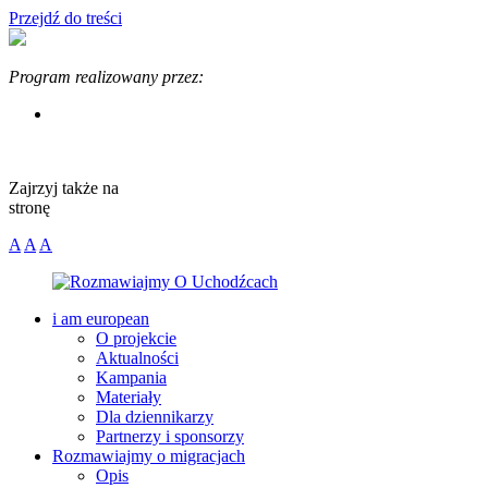
Przejdź do treści
Program
realizowany przez:
Zajrzyj także na
stronę
A
A
A
i am european
O projekcie
Aktualności
Kampania
Materiały
Dla dziennikarzy
Partnerzy i sponsorzy
Rozmawiajmy o migracjach
Opis