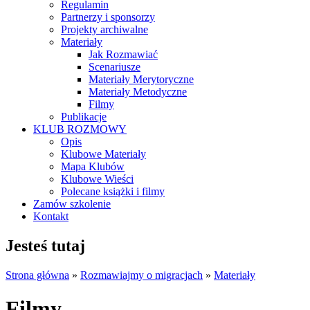
Regulamin
Partnerzy i sponsorzy
Projekty archiwalne
Materiały
Jak Rozmawiać
Scenariusze
Materiały Merytoryczne
Materiały Metodyczne
Filmy
Publikacje
KLUB ROZMOWY
Opis
Klubowe Materiały
Mapa Klubów
Klubowe Wieści
Polecane książki i filmy
Zamów szkolenie
Kontakt
Jesteś tutaj
Strona główna
»
Rozmawiajmy o migracjach
»
Materiały
Filmy