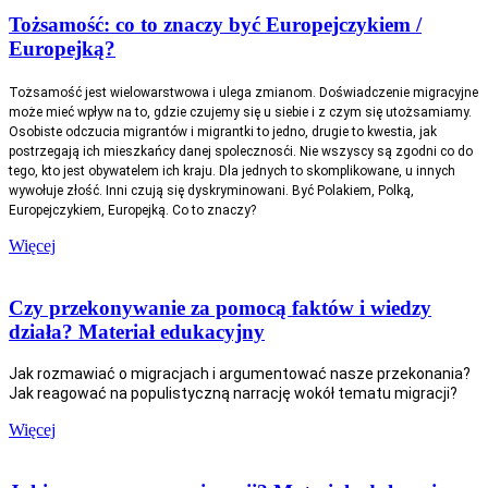
Tożsamość: co to znaczy być Europejczykiem /
Europejką?
Tożsamość jest wielowarstwowa i ulega zmianom. Doświadczenie migracyjne
może mieć wpływ na to, gdzie czujemy się u siebie i z czym się utożsamiamy.
Osobiste odczucia migrantów i migrantki to jedno, drugie to kwestia, jak
postrzegają ich mieszkańcy danej spolecznosći. Nie wszyscy są zgodni co do
tego, kto jest obywatelem ich kraju. Dla jednych to skomplikowane, u innych
wywołuje złość. Inni czują się dyskryminowani. Być Polakiem, Polką,
Europejczykiem, Europejką. Co to znaczy?
Więcej
Czy przekonywanie za pomocą faktów i wiedzy
działa? Materiał edukacyjny
Jak rozmawiać o migracjach i argumentować nasze przekonania?
Jak reagować na populistyczną narrację wokół tematu migracji?
Więcej