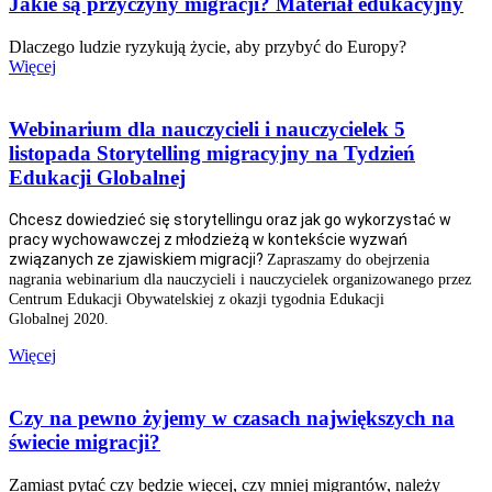
Jakie są przyczyny migracji? Materiał edukacyjny
Dlaczego ludzie ryzykują życie, aby przybyć do Europy?
Więcej
Webinarium dla nauczycieli i nauczycielek 5
listopada Storytelling migracyjny na Tydzień
Edukacji Globalnej
Chcesz dowiedzieć się storytellingu oraz jak go wykorzystać w
pracy wychowawczej z młodzieżą w kontekście wyzwań
związanych ze zjawiskiem migracji?
Zapraszamy do obejrzenia
nagrania webinarium dla nauczycieli i nauczycielek organizowanego przez
Centrum Edukacji Obywatelskiej z okazji tygodnia Edukacji
Globalnej 2020.
Więcej
Czy na pewno żyjemy w czasach największych na
świecie migracji?
Zamiast pytać czy będzie więcej, czy mniej migrantów, należy